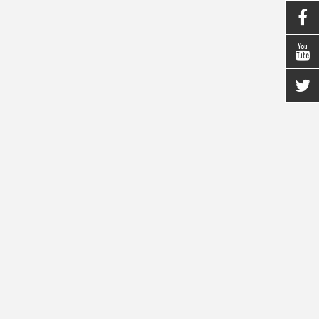


