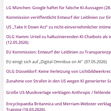
LG München: Google haftet für falsche KI-Aussagen (28
Kommission veröffentlicht Entwurf der Leitlinien zur E
US „Take It Down Act“ zu nicht-einvernehmlicher intimer
OLG Hamm: Urteil zu halluzinierenden KI-Chatbots al
(12.05.2026)
EU Kommission: Entwurf der Leitlinien zu Transparenzpfli
EU einigt sich auf „Digital Omnibus on AI" (07.05.2026)
OLG Düsseldorf: Keine Verletzung von Lichtbildwerkrec
Zunahme von Strafen in den US wegen KI generierter Sch
Große US-Musikverlage verklagen Anthropic / fehlende 
Encyclopaedia Britannica und Merriam-Webster verklag
Training (16.03.2026).