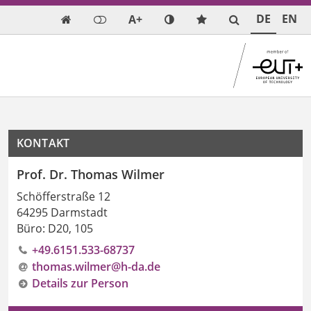
DE
EN
A+

KONTAKT
Prof. Dr. Thomas Wilmer
Schöfferstraße 12
64295 Darmstadt
Büro: D20, 105
+49.6151.533-68737
thomas.wilmer@h-da
.
de
Details zur Person